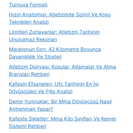
Turnuva Formatı
Hızın Anatomisi: Atletizmde Sprint Ve Koşu
Teknikleri Analizi
Limitleri Zorlayanlar: Atletizm Tarihinin
Unutulmaz Rekorları
Maratonun Sırrı: 42 Kilometre Boyunca
Dayanıklılık Ve Strateji
Atletizm Dünyası: Koşular, Atlamalar Ve Atma
Branşları Rehberi
Kafesin Efsaneleri: Ufc Tarihinin En İyi
Dövüşçüleri Ve P4p Analizi
Demir Yumruklar: Bir Mma Dövüşçüsü Nasıl
Antrenman Yapar?
Kafeste Sıkletler: Mma Kilo Sınıfları Ve Kemer
Sistemi Rehberi