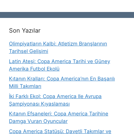
Son Yazılar
Olimpiyatların Kalbi: Atletizm Branşlarının
Tarihsel Gelişimi
Latin Ateşi: Copa America Tarihi ve Güney
Amerika Futbol Ekolü
Kıtanın Kralları: Copa America’nın En Başarılı
Milli Takımları
İki Farklı Ekol: Copa America Ile Avrupa
Şampiyonası Kıyaslaması
Kıtanın Efsaneleri: Copa America Tarihine
Damga Vuran Oyuncular
Copa America Statüsü: Davetli Takımlar ve