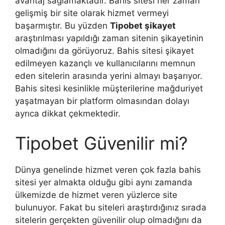
avantaj sağlamaktadır. Bahis sitesi her zaman
gelişmiş bir site olarak hizmet vermeyi
başarmıştır. Bu yüzden
Tipobet şikayet
araştırılması yapıldığı zaman sitenin şikayetinin
olmadığını da görüyoruz. Bahis sitesi şikayet
edilmeyen kazançlı ve kullanıcılarını memnun
eden sitelerin arasında yerini almayı başarıyor.
Bahis sitesi kesinlikle müşterilerine mağduriyet
yaşatmayan bir platform olmasından dolayı
ayrıca dikkat çekmektedir.
Tipobet Güvenilir mi?
Dünya genelinde hizmet veren çok fazla bahis
sitesi yer almakta olduğu gibi aynı zamanda
ülkemizde de hizmet veren yüzlerce site
bulunuyor. Fakat bu siteleri araştırdığınız sırada
sitelerin gerçekten güvenilir olup olmadığını da