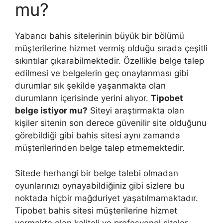
mu?
Yabancı bahis sitelerinin büyük bir bölümü
müşterilerine hizmet vermiş olduğu sırada çeşitli
sıkıntılar çıkarabilmektedir. Özellikle belge talep
edilmesi ve belgelerin geç onaylanması gibi
durumlar sık şekilde yaşanmakta olan
durumların içerisinde yerini alıyor.
Tipobet
belge istiyor mu?
Siteyi araştırmakta olan
kişiler sitenin son derece güvenilir site olduğunu
görebildiği gibi bahis sitesi aynı zamanda
müşterilerinden belge talep etmemektedir.
Sitede herhangi bir belge talebi olmadan
oyunlarınızı oynayabildiğiniz gibi sizlere bu
noktada hiçbir mağduriyet yaşatılmamaktadır.
Tipobet bahis sitesi müşterilerine hizmet
vermekte olan kaliteli ve profesyonel siteler