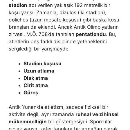
stadion
adı verilen yaklaşık 192 metrelik bir
koşu yarışı. Zamanla, diaulos (iki stadion),
dolichos (uzun mesafe koşusu) gibi başka koşu
branşları da eklendi. Ancak Antik Olimpiyatların
zirvesi, M.Ö. 708’de tanıtılan
pentatlondu
. Bu,
atletlerin beş farklı disiplinde yeteneklerini
sergilediği bir yarışmaydı:
Stadion koşusu
Uzun atlama
Disk atma
Cirit atma
Güreş
Antik Yunan’da atletizm, sadece fiziksel bir
aktivite değil, aynı zamanda
ruhsal ve zihinsel
mükemmelliğin
bir göstergesiydi. Sporcular
çıplak yarışır, zafer tanrılara bir armağan olarak