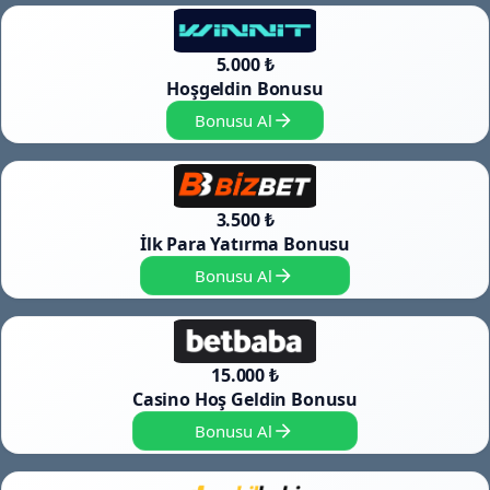
5.000 ₺
Hoşgeldin Bonusu
Bonusu Al
3.500 ₺
İlk Para Yatırma Bonusu
Bonusu Al
15.000 ₺
Casino Hoş Geldin Bonusu
Bonusu Al