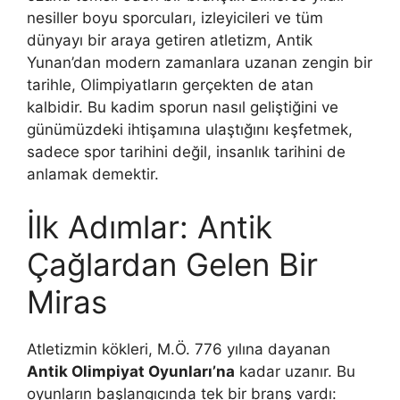
nesiller boyu sporcuları, izleyicileri ve tüm
dünyayı bir araya getiren atletizm, Antik
Yunan’dan modern zamanlara uzanan zengin bir
tarihle, Olimpiyatların gerçekten de atan
kalbidir. Bu kadim sporun nasıl geliştiğini ve
günümüzdeki ihtişamına ulaştığını keşfetmek,
sadece spor tarihini değil, insanlık tarihini de
anlamak demektir.
İlk Adımlar: Antik
Çağlardan Gelen Bir
Miras
Atletizmin kökleri, M.Ö. 776 yılına dayanan
Antik Olimpiyat Oyunları’na
kadar uzanır. Bu
oyunların başlangıcında tek bir branş vardı: