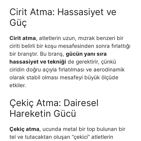
Cirit Atma: Hassasiyet ve
Güç
Cirit atma
, atletlerin uzun, mızrak benzeri bir
ciriti belirli bir koşu mesafesinden sonra fırlattığı
bir branştır. Bu branş,
gücün yanı sıra
hassasiyet ve tekniği
de gerektirir, çünkü
ciridin doğru açıyla fırlatılması ve aerodinamik
olarak stabil olması mesafeyi büyük ölçüde
etkiler.
Çekiç Atma: Dairesel
Hareketin Gücü
Çekiç atma
, ucunda metal bir top bulunan bir
tel ve tutacaktan oluşan “çekici” atletlerin