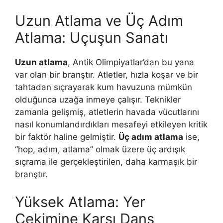
Uzun Atlama ve Üç Adım
Atlama: Uçuşun Sanatı
Uzun atlama
, Antik Olimpiyatlar’dan bu yana
var olan bir branştır. Atletler, hızla koşar ve bir
tahtadan sıçrayarak kum havuzuna mümkün
olduğunca uzağa inmeye çalışır. Teknikler
zamanla gelişmiş, atletlerin havada vücutlarını
nasıl konumlandırdıkları mesafeyi etkileyen kritik
bir faktör haline gelmiştir.
Üç adım atlama
ise,
“hop, adım, atlama” olmak üzere üç ardışık
sıçrama ile gerçekleştirilen, daha karmaşık bir
branştır.
Yüksek Atlama: Yer
Çekimine Karşı Dans