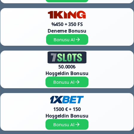
%450 + 350 FS
Deneme Bonusu
Bonusu Al
50.000₺
Hoşgeldin Bonusu
Bonusu Al
1500 € + 150
Hoşgeldin Bonusu
Bonusu Al