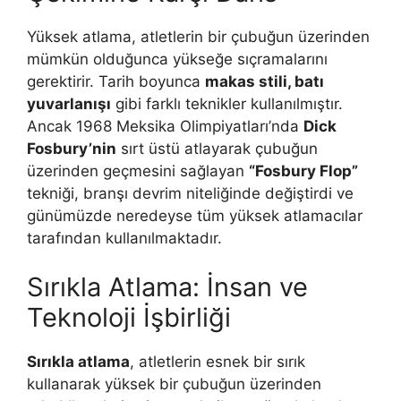
Yüksek atlama, atletlerin bir çubuğun üzerinden
mümkün olduğunca yükseğe sıçramalarını
gerektirir. Tarih boyunca
makas stili, batı
yuvarlanışı
gibi farklı teknikler kullanılmıştır.
Ancak 1968 Meksika Olimpiyatları’nda
Dick
Fosbury’nin
sırt üstü atlayarak çubuğun
üzerinden geçmesini sağlayan
“Fosbury Flop”
tekniği, branşı devrim niteliğinde değiştirdi ve
günümüzde neredeyse tüm yüksek atlamacılar
tarafından kullanılmaktadır.
Sırıkla Atlama: İnsan ve
Teknoloji İşbirliği
Sırıkla atlama
, atletlerin esnek bir sırık
kullanarak yüksek bir çubuğun üzerinden