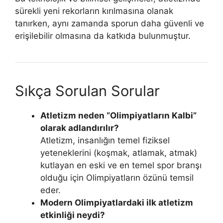
sürekli yeni rekorların kırılmasına olanak
tanırken, aynı zamanda sporun daha güvenli ve
erişilebilir olmasına da katkıda bulunmuştur.
Sıkça Sorulan Sorular
Atletizm neden “Olimpiyatların Kalbi”
olarak adlandırılır?
Atletizm, insanlığın temel fiziksel
yeteneklerini (koşmak, atlamak, atmak)
kutlayan en eski ve en temel spor branşı
olduğu için Olimpiyatların özünü temsil
eder.
Modern Olimpiyatlardaki ilk atletizm
etkinliği neydi?