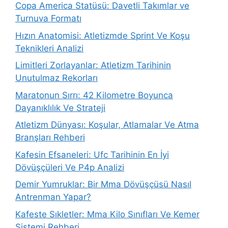
Copa America Statüsü: Davetli Takımlar ve
Turnuva Formatı
Hızın Anatomisi: Atletizmde Sprint Ve Koşu
Teknikleri Analizi
Limitleri Zorlayanlar: Atletizm Tarihinin
Unutulmaz Rekorları
Maratonun Sırrı: 42 Kilometre Boyunca
Dayanıklılık Ve Strateji
Atletizm Dünyası: Koşular, Atlamalar Ve Atma
Branşları Rehberi
Kafesin Efsaneleri: Ufc Tarihinin En İyi
Dövüşçüleri Ve P4p Analizi
Demir Yumruklar: Bir Mma Dövüşçüsü Nasıl
Antrenman Yapar?
Kafeste Sıkletler: Mma Kilo Sınıfları Ve Kemer
Sistemi Rehberi