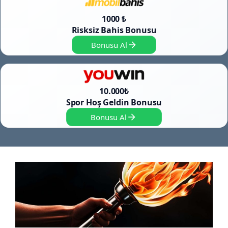
1000 ₺
Risksiz Bahis Bonusu
Bonusu Al
10.000₺
Spor Hoş Geldin Bonusu
Bonusu Al