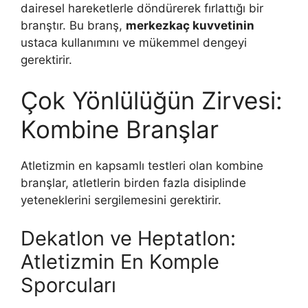
dairesel hareketlerle döndürerek fırlattığı bir
branştır. Bu branş,
merkezkaç kuvvetinin
ustaca kullanımını ve mükemmel dengeyi
gerektirir.
Çok Yönlülüğün Zirvesi:
Kombine Branşlar
Atletizmin en kapsamlı testleri olan kombine
branşlar, atletlerin birden fazla disiplinde
yeteneklerini sergilemesini gerektirir.
Dekatlon ve Heptatlon:
Atletizmin En Komple
Sporcuları