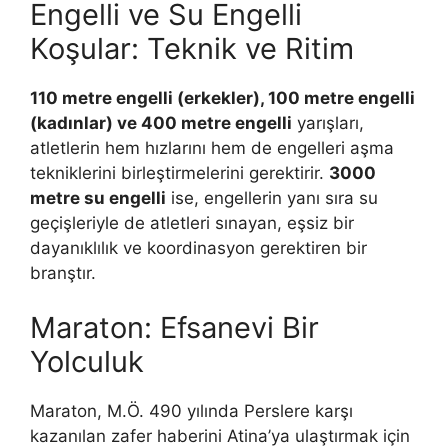
Engelli ve Su Engelli
Koşular: Teknik ve Ritim
110 metre engelli (erkekler), 100 metre engelli
(kadınlar) ve 400 metre engelli
yarışları,
atletlerin hem hızlarını hem de engelleri aşma
tekniklerini birleştirmelerini gerektirir.
3000
metre su engelli
ise, engellerin yanı sıra su
geçişleriyle de atletleri sınayan, eşsiz bir
dayanıklılık ve koordinasyon gerektiren bir
branştır.
Maraton: Efsanevi Bir
Yolculuk
Maraton, M.Ö. 490 yılında Perslere karşı
kazanılan zafer haberini Atina’ya ulaştırmak için