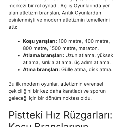
merkezi bir rol oynadı. Açılış Oyunlarında yer
alan atletizm branşları, Antik Oyunlardan
esinlenmişti ve modern atletizmin temellerini
attı:
Koşu yarışları:
100 metre, 400 metre,
800 metre, 1500 metre, maraton.
Atlama branşları:
Uzun atlama, yüksek
atlama, sırıkla atlama, üç adım atlama.
Atma branşları:
Gülle atma, disk atma.
Bu ilk modern oyunlar, atletizmin evrensel
çekiciliğini bir kez daha kanıtladı ve sporun
geleceği için bir dönüm noktası oldu.
Pistteki Hız Rüzgarları:
Koşu Branşlarının