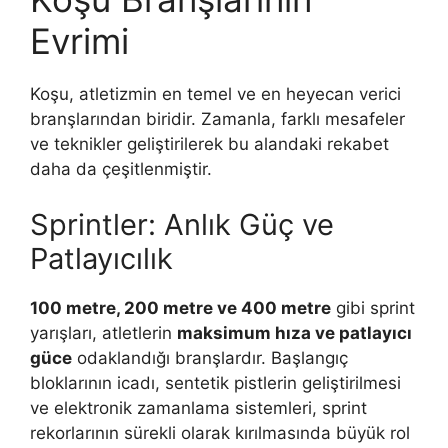
Evrimi
Koşu, atletizmin en temel ve en heyecan verici
branşlarından biridir. Zamanla, farklı mesafeler
ve teknikler geliştirilerek bu alandaki rekabet
daha da çeşitlenmiştir.
Sprintler: Anlık Güç ve
Patlayıcılık
100 metre, 200 metre ve 400 metre
gibi sprint
yarışları, atletlerin
maksimum hıza ve patlayıcı
güce
odaklandığı branşlardır. Başlangıç
bloklarının icadı, sentetik pistlerin geliştirilmesi
ve elektronik zamanlama sistemleri, sprint
rekorlarının sürekli olarak kırılmasında büyük rol