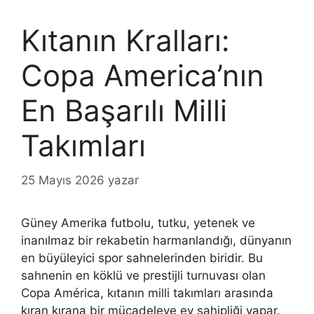
Kıtanın Kralları:
Copa America’nın
En Başarılı Milli
Takımları
25 Mayıs 2026
yazar
Güney Amerika futbolu, tutku, yetenek ve
inanılmaz bir rekabetin harmanlandığı, dünyanın
en büyüleyici spor sahnelerinden biridir. Bu
sahnenin en köklü ve prestijli turnuvası olan
Copa América, kıtanın milli takımları arasında
kıran kırana bir mücadeleye ev sahipliği yapar.