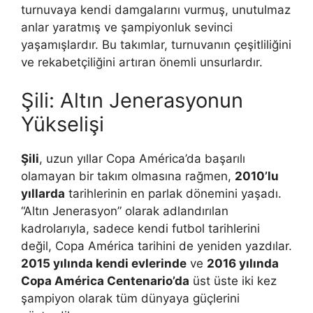
turnuvaya kendi damgalarını vurmuş, unutulmaz
anlar yaratmış ve şampiyonluk sevinci
yaşamışlardır. Bu takımlar, turnuvanın çeşitliliğini
ve rekabetçiliğini artıran önemli unsurlardır.
Şili: Altın Jenerasyonun
Yükselişi
Şili
, uzun yıllar Copa América’da başarılı
olamayan bir takım olmasına rağmen,
2010’lu
yıllarda
tarihlerinin en parlak dönemini yaşadı.
“Altın Jenerasyon” olarak adlandırılan
kadrolarıyla, sadece kendi futbol tarihlerini
değil, Copa América tarihini de yeniden yazdılar.
2015 yılında kendi evlerinde
ve
2016 yılında
Copa América Centenario’da
üst üste iki kez
şampiyon olarak tüm dünyaya güçlerini