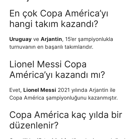
En çok Copa América’yı
hangi takım kazandı?
Uruguay
ve
Arjantin
, 15’er şampiyonlukla
turnuvanın en başarılı takımlarıdır.
Lionel Messi Copa
América’yı kazandı mı?
Evet,
Lionel Messi
2021 yılında Arjantin ile
Copa América şampiyonluğunu kazanmıştır.
Copa América kaç yılda bir
düzenlenir?