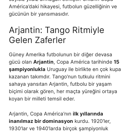
América’daki hikayesi, futbolun güzelliğinin ve
gücünün bir yansımasıdır.
Arjantin: Tango Ritmiyle
Gelen Zaferler
Güney Amerika futbolunun bir diğer devasa
gücü olan
Arjantin
, Copa América tarihinde
15
şampiyonlukla
Uruguay ile birlikte en çok kupa
kazanan takımdır. Tango’nun tutkulu ritmini
sahaya yansıtan Arjantin, futbolu bir yaşam
biçimi olarak gören, her maçta yüreğini ortaya
koyan bir milleti temsil eder.
Arjantin, Copa América’nın
ilk yıllarında
inanılmaz bir dominasyon
kurdu. 1920’ler,
1930’lar ve 1940’larda birçok şampiyonluk