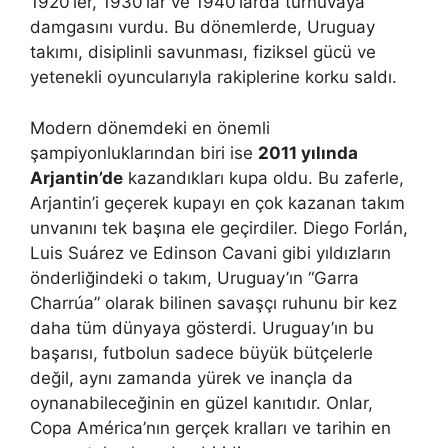
1920’ler, 1930’lar ve 1940’larda turnuvaya
damgasını vurdu. Bu dönemlerde, Uruguay
takımı, disiplinli savunması, fiziksel gücü ve
yetenekli oyuncularıyla rakiplerine korku saldı.
Modern dönemdeki en önemli
şampiyonluklarından biri ise
2011 yılında
Arjantin’de
kazandıkları kupa oldu. Bu zaferle,
Arjantin’i geçerek kupayı en çok kazanan takım
unvanını tek başına ele geçirdiler. Diego Forlán,
Luis Suárez ve Edinson Cavani gibi yıldızların
önderliğindeki o takım, Uruguay’ın “Garra
Charrúa” olarak bilinen savaşçı ruhunu bir kez
daha tüm dünyaya gösterdi. Uruguay’ın bu
başarısı, futbolun sadece büyük bütçelerle
değil, aynı zamanda yürek ve inançla da
oynanabileceğinin en güzel kanıtıdır. Onlar,
Copa América’nın gerçek kralları ve tarihin en