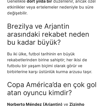
Genellikle
dört yılda bir
düzenlenir, ancak özel
etkinlikler veya ertelemeler nedeniyle bu süre
değişebilir.
Brezilya ve Arjantin
arasındaki rekabet neden
bu kadar büyük?
Bu iki ülke, futbol tarihinin en büyük
rekabetlerinden birine sahiptir; her ikisi de
futbolu bir yaşam biçimi olarak görür ve
birbirlerine karşı üstünlük kurma arzusu taşır.
Copa América’da en çok gol
atan oyuncu kimdir?
Norberto Méndez (Arjantin)
ve
Zizinho