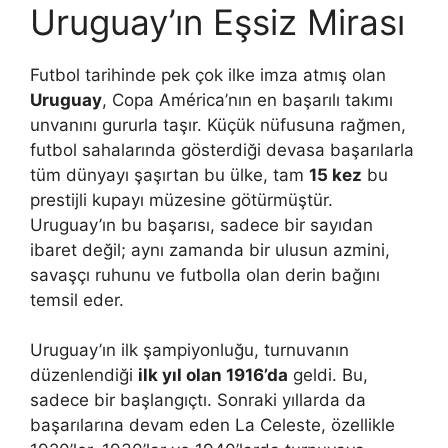
Uruguay’ın Eşsiz Mirası
Futbol tarihinde pek çok ilke imza atmış olan
Uruguay
, Copa América’nın en başarılı takımı
unvanını gururla taşır. Küçük nüfusuna rağmen,
futbol sahalarında gösterdiği devasa başarılarla
tüm dünyayı şaşırtan bu ülke, tam
15 kez
bu
prestijli kupayı müzesine götürmüştür.
Uruguay’ın bu başarısı, sadece bir sayıdan
ibaret değil; aynı zamanda bir ulusun azmini,
savaşçı ruhunu ve futbolla olan derin bağını
temsil eder.
Uruguay’ın ilk şampiyonluğu, turnuvanın
düzenlendiği
ilk yıl olan 1916’da
geldi. Bu,
sadece bir başlangıçtı. Sonraki yıllarda da
başarılarına devam eden La Celeste, özellikle