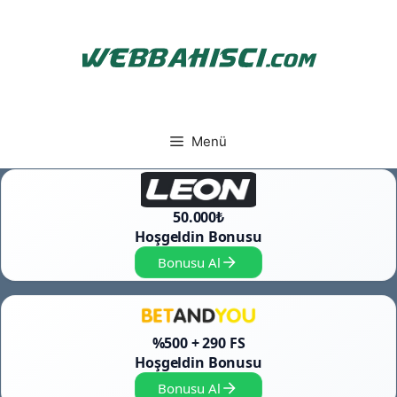
İçeriğe
atla
Menü
50.000₺
Hoşgeldin Bonusu
Bonusu Al
%500 + 290 FS
Hoşgeldin Bonusu
Bonusu Al