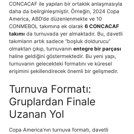
CONCACAF ile yapılan bir ortaklık anlaşmasıyla
daha da belirginleşmiştir. Örneğin, 2024 Copa
America, ABD’de düzenlenmekte ve 10
CONMEBOL takımına ek olarak
6 CONCACAF
takımı
da turnuvada yer almaktadır. Bu, davetli
takımların artık sadece “boşluk doldurucu”
olmaktan çıkıp, turnuvanın
entegre bir parçası
haline geldiğini göstermektedir. Bu yeni yapı,
turnuvanın gelecekteki formatını ve küresel
erişimini şekillendirecek önemli bir gelişmedir.
Turnuva Formatı:
Gruplardan Finale
Uzanan Yol
Copa America’nın turnuva formatı, davetli