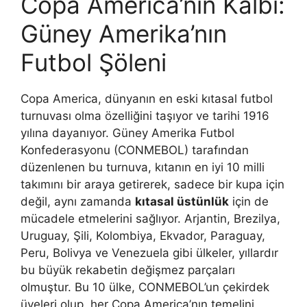
Copa América’nın Kalbi:
Güney Amerika’nın
Futbol Şöleni
Copa America, dünyanın en eski kıtasal futbol
turnuvası olma özelliğini taşıyor ve tarihi 1916
yılına dayanıyor. Güney Amerika Futbol
Konfederasyonu (CONMEBOL) tarafından
düzenlenen bu turnuva, kıtanın en iyi 10 milli
takımını bir araya getirerek, sadece bir kupa için
değil, aynı zamanda
kıtasal üstünlük
için de
mücadele etmelerini sağlıyor. Arjantin, Brezilya,
Uruguay, Şili, Kolombiya, Ekvador, Paraguay,
Peru, Bolivya ve Venezuela gibi ülkeler, yıllardır
bu büyük rekabetin değişmez parçaları
olmuştur. Bu 10 ülke, CONMEBOL’un çekirdek
üyeleri olup, her Copa America’nın temelini