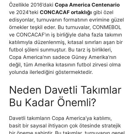
Özellikle 2016’daki
Copa America Centenario
ve 2024’teki
CONCACAF ortaklığı
gibi özel
edisyonlar, turnuvanın formatının evrimine güzel
örnekler teşkil eder. Bu turnuvalar, CONMEBOL
ve CONCACAF’ın iş birliğiyle daha fazla takımın
katılımıyla düzenlenmiş, kıtasal sınırları aşan bir
futbol şöleni sunmuştur. Bu tarz iş birlikleri,
Copa America’nın sadece Güney Amerika’nın
değil, tüm Amerika kıtasının futbol zirvesi olma
yolunda ilerlediğini göstermektedir.
Neden Davetli Takımlar
Bu Kadar Önemli?
Davetli takımların Copa America’ya katılımı,
basit bir sayısal ihtiyacın çok ötesinde stratejik
bir öneme sahiptir. Bu takımlar, turnuvanın genel