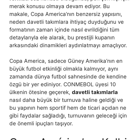
merak konusu olmaya devam ediyor. Bu
makale, Copa America’nın benzersiz yapısını,
neden davetli takımlara ihtiyaç duyduğunu ve
formatının zaman içinde nasıl evrildiğini tüm
detaylarıyla ele alarak, bu prestijli kupanın
arkasındaki dinamikleri aydınlatmayı amaçlıyor.
Copa America, sadece Güney Amerika’nın en
büyük futbol etkinliği olmakla kalmıyor, aynı
zamanda dünya futbol sahnesinde de kendine
özgü bir yer ediniyor. CONMEBOL üyesi 10
ülkenin ötesine geçerek,
davetli takımlarla
nasıl daha büyük bir turnuva haline geldiği ve
bu yapının hem sportif hem de ticari açıdan ne
gibi faydalar sağladığı, turnuvanın geleceği için
de önemli ipuçları taşıyor.