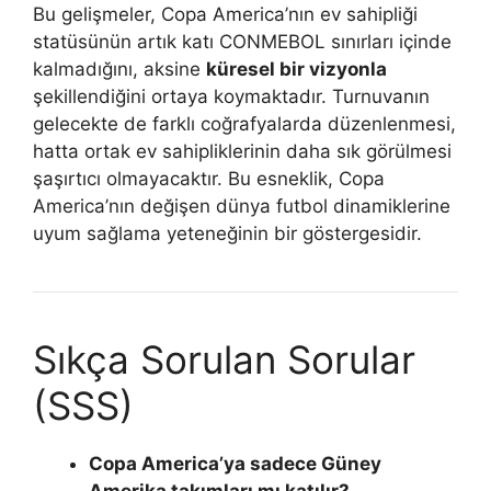
Bu gelişmeler, Copa America’nın ev sahipliği
statüsünün artık katı CONMEBOL sınırları içinde
kalmadığını, aksine
küresel bir vizyonla
şekillendiğini ortaya koymaktadır. Turnuvanın
gelecekte de farklı coğrafyalarda düzenlenmesi,
hatta ortak ev sahipliklerinin daha sık görülmesi
şaşırtıcı olmayacaktır. Bu esneklik, Copa
America’nın değişen dünya futbol dinamiklerine
uyum sağlama yeteneğinin bir göstergesidir.
Sıkça Sorulan Sorular
(SSS)
Copa America’ya sadece Güney