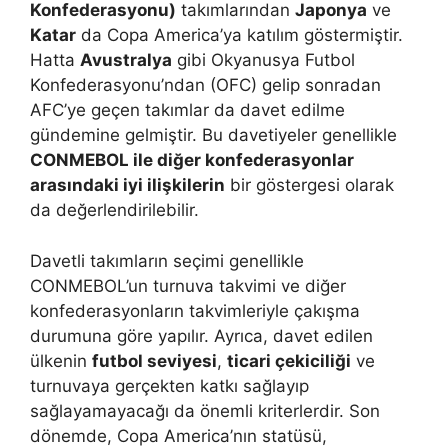
Konfederasyonu)
takımlarından
Japonya
ve
Katar
da Copa America’ya katılım göstermiştir.
Hatta
Avustralya
gibi Okyanusya Futbol
Konfederasyonu’ndan (OFC) gelip sonradan
AFC’ye geçen takımlar da davet edilme
gündemine gelmiştir. Bu davetiyeler genellikle
CONMEBOL ile diğer konfederasyonlar
arasındaki iyi ilişkilerin
bir göstergesi olarak
da değerlendirilebilir.
Davetli takımların seçimi genellikle
CONMEBOL’un turnuva takvimi ve diğer
konfederasyonların takvimleriyle çakışma
durumuna göre yapılır. Ayrıca, davet edilen
ülkenin
futbol seviyesi
,
ticari çekiciliği
ve
turnuvaya gerçekten katkı sağlayıp
sağlayamayacağı da önemli kriterlerdir. Son
dönemde, Copa America’nın statüsü,