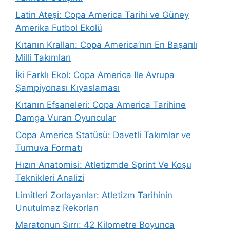
Latin Ateşi: Copa America Tarihi ve Güney
Amerika Futbol Ekolü
Kıtanın Kralları: Copa America’nın En Başarılı
Milli Takımları
İki Farklı Ekol: Copa America Ile Avrupa
Şampiyonası Kıyaslaması
Kıtanın Efsaneleri: Copa America Tarihine
Damga Vuran Oyuncular
Copa America Statüsü: Davetli Takımlar ve
Turnuva Formatı
Hızın Anatomisi: Atletizmde Sprint Ve Koşu
Teknikleri Analizi
Limitleri Zorlayanlar: Atletizm Tarihinin
Unutulmaz Rekorları
Maratonun Sırrı: 42 Kilometre Boyunca