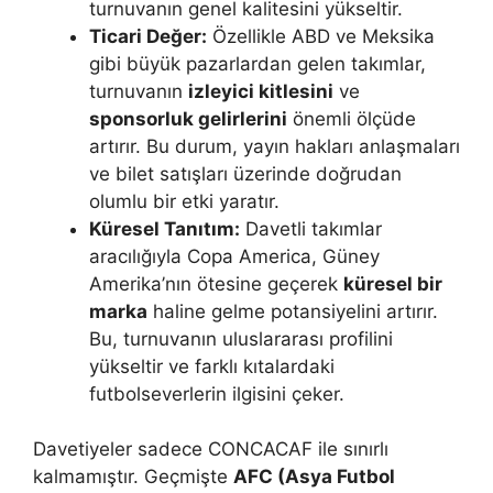
turnuvanın genel kalitesini yükseltir.
Ticari Değer:
Özellikle ABD ve Meksika
gibi büyük pazarlardan gelen takımlar,
turnuvanın
izleyici kitlesini
ve
sponsorluk gelirlerini
önemli ölçüde
artırır. Bu durum, yayın hakları anlaşmaları
ve bilet satışları üzerinde doğrudan
olumlu bir etki yaratır.
Küresel Tanıtım:
Davetli takımlar
aracılığıyla Copa America, Güney
Amerika’nın ötesine geçerek
küresel bir
marka
haline gelme potansiyelini artırır.
Bu, turnuvanın uluslararası profilini
yükseltir ve farklı kıtalardaki
futbolseverlerin ilgisini çeker.
Davetiyeler sadece CONCACAF ile sınırlı
kalmamıştır. Geçmişte
AFC (Asya Futbol