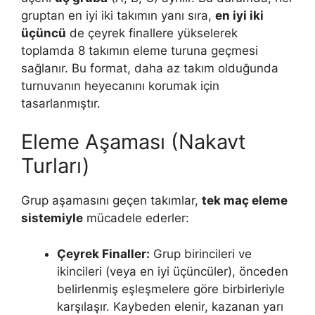
gruptan en iyi iki takımın yanı sıra,
en iyi iki
üçüncü
de çeyrek finallere yükselerek
toplamda 8 takımın eleme turuna geçmesi
sağlanır. Bu format, daha az takım olduğunda
turnuvanın heyecanını korumak için
tasarlanmıştır.
Eleme Aşaması (Nakavt
Turları)
Grup aşamasını geçen takımlar,
tek maç eleme
sistemiyle
mücadele ederler:
Çeyrek Finaller:
Grup birincileri ve
ikincileri (veya en iyi üçüncüler), önceden
belirlenmiş eşleşmelere göre birbirleriyle
karşılaşır. Kaybeden elenir, kazanan yarı