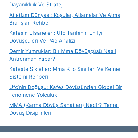
Dayanıklılık Ve Strateji
Atletizm Dünyası: Koşular, Atlamalar Ve Atma
Branşları Rehberi
Kafesin Efsaneleri: Ufc Tarihinin En İyi
Dövüşçüleri Ve P4p Analizi
Demir Yumruklar: Bir Mma Dövüşçüsü Nasıl
Antrenman Yapar?
Kafeste Sıkletler: Mma Kilo Sınıfları Ve Kemer
Sistemi Rehberi
Ufc’nin Doğuşu: Kafes Dövüşünden Global Bir
Fenomene Yolculuk
MMA (Karma Dövüş Sanatları) Nedir? Temel
Dövüş Disiplinleri