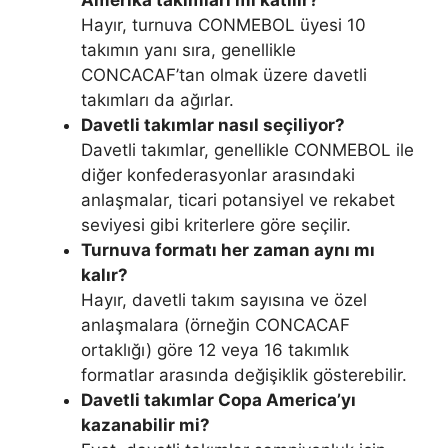
Amerika takımları mı katılır?
Hayır, turnuva CONMEBOL üyesi 10
takımın yanı sıra, genellikle
CONCACAF’tan olmak üzere davetli
takımları da ağırlar.
Davetli takımlar nasıl seçiliyor?
Davetli takımlar, genellikle CONMEBOL ile
diğer konfederasyonlar arasındaki
anlaşmalar, ticari potansiyel ve rekabet
seviyesi gibi kriterlere göre seçilir.
Turnuva formatı her zaman aynı mı
kalır?
Hayır, davetli takım sayısına ve özel
anlaşmalara (örneğin CONCACAF
ortaklığı) göre 12 veya 16 takımlık
formatlar arasında değişiklik gösterebilir.
Davetli takımlar Copa America’yı
kazanabilir mi?