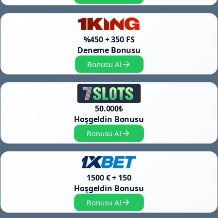
%450 + 350 FS
Deneme Bonusu
Bonusu Al
50.000₺
Hoşgeldin Bonusu
Bonusu Al
1500 € + 150
Hoşgeldin Bonusu
Bonusu Al