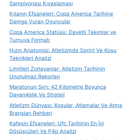
Şampiyonası Kıyaslaması
Kıtanın Efsaneleri: Copa America Tarihine
Damga Vuran Oyuncular
Copa America Statüsü: Davetli Takımlar ve
Turnuva Formatı
Hızın Anatomisi: Atletizmde Sprint Ve Koşu
Teknikleri Analizi
Limitleri Zorlayanlar: Atletizm Tarihinin
Unutulmaz Rekorları
Maratonun Sırrı: 42 Kilometre Boyunca
Dayanıklılık Ve Strateji
Atletizm Dünyası: Koşular, Atlamalar Ve Atma
Branşları Rehberi
Kafesin Efsaneleri: Ufc Tarihinin En İyi
Dövüşçüleri Ve P4p Analizi