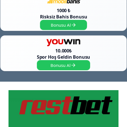
1000 ₺
Risksiz Bahis Bonusu
Bonusu Al
10.000₺
Spor Hoş Geldin Bonusu
Bonusu Al