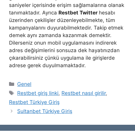
saniyeler içerisinde erişim sağlamalarına olanak
tanımaktadır. Ayrıca
Restbet Twitter
hesabı
üzerinden çekilişler düzenleyebilmekte, tüm
kampanyalarını duyurabilmektedir. Takip etmek
demek aynı zamanda kazanmak demektir.
Dilerseniz onun mobil uygulamasını indirerek
adres değişimlerini sonsuza dek hayatınızdan
çıkarabilirsiniz çünkü uygulama ile girişlerde
adrese gerek duyulmamaktadır.
Kategoriler
Genel
Etiketler
Restbet giriş linki
,
Restbet nasıl girilir
,
Restbet Türkiye Giriş
Sultanbet Türkiye Giriş