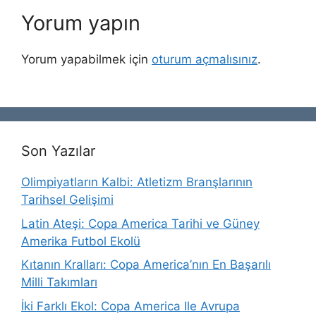
Yorum yapın
Yorum yapabilmek için
oturum açmalısınız
.
Son Yazılar
Olimpiyatların Kalbi: Atletizm Branşlarının
Tarihsel Gelişimi
Latin Ateşi: Copa America Tarihi ve Güney
Amerika Futbol Ekolü
Kıtanın Kralları: Copa America’nın En Başarılı
Milli Takımları
İki Farklı Ekol: Copa America Ile Avrupa