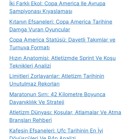
İki Farklı Ekol: Copa America Ile Avrupa
Şampiyonası Kıyaslaması
Kıtanın Efsaneleri: Copa America Tarihine
Damga Vuran Oyuncular
Copa America Statüsü: Davetli Takımlar ve
Turnuva Formatı
Hızın Anatomisi: Atletizmde Sprint Ve Koşu
Teknikleri Analizi
Limitleri Zorlayanlar: Atletizm Tarihinin
Unutulmaz Rekorları
Maratonun Sırrı: 42 Kilometre Boyunca
Dayanıklılık Ve Strateji
Atletizm Dünyası: Koşular, Atlamalar Ve Atma
Branşları Rehberi
Kafesin Efsaneleri: Ufc Tarihinin En İyi
Dövüşçüleri Ve P4p Analizi