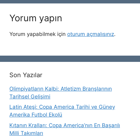
Yorum yapın
Yorum yapabilmek için
oturum açmalısınız
.
Son Yazılar
Olimpiyatların Kalbi: Atletizm Branşlarının
Tarihsel Gelişimi
Latin Ateşi: Copa America Tarihi ve Güney
Amerika Futbol Ekolü
Kıtanın Kralları: Copa America’nın En Başarılı
Milli Takımları