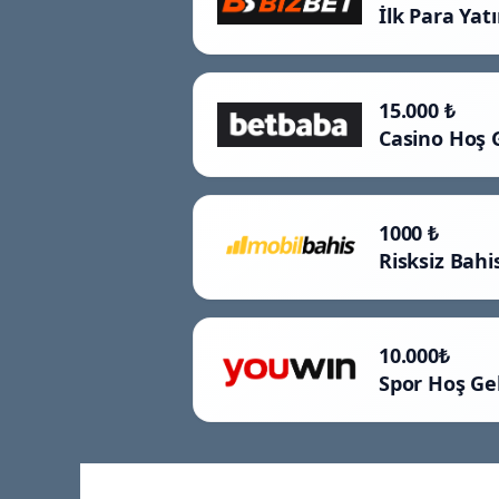
İlk Para Ya
15.000 ₺
Casino Hoş 
1000 ₺
Risksiz Bah
10.000₺
Spor Hoş Ge