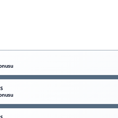
Bonusu
FS
Bonusu
FS