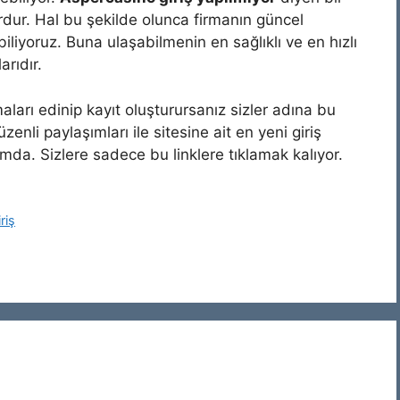
dur. Hal bu şekilde olunca firmanın güncel
iliyoruz. Buna ulaşabilmenin en sağlıklı ve en hızlı
rıdır.
aları edinip kayıt oluşturursanız sizler adına bu
zenli paylaşımları ile sitesine ait en yeni giriş
rumda. Sizlere sadece bu linklere tıklamak kalıyor.
riş