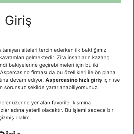
 Giriş
nıyan siteleri tercih ederken ilk baktığımız
kavramları gelmektedir. Zira insanların kazanç
i bakiyelerine geçirebilmeleri için bu iki
spercasino firması da bu özellikleri ile ön plana
yatına devam ediyor.
Aspercasino hızlı giriş
için ise
en sorunsuz şekilde yararlanabiliyorsunuz.
eler üzerine yer alan favoriler kısmına
zler adına yeterli olacaktır. Bu işlemi sadece bir
çizmiş olalım.