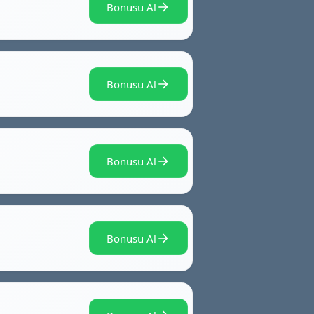
Bonusu Al
Bonusu Al
Bonusu Al
Bonusu Al