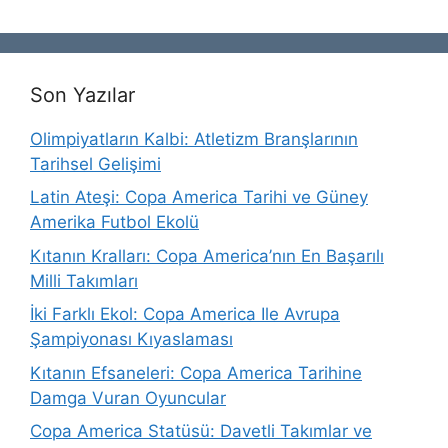
Son Yazılar
Olimpiyatların Kalbi: Atletizm Branşlarının
Tarihsel Gelişimi
Latin Ateşi: Copa America Tarihi ve Güney
Amerika Futbol Ekolü
Kıtanın Kralları: Copa America’nın En Başarılı
Milli Takımları
İki Farklı Ekol: Copa America Ile Avrupa
Şampiyonası Kıyaslaması
Kıtanın Efsaneleri: Copa America Tarihine
Damga Vuran Oyuncular
Copa America Statüsü: Davetli Takımlar ve