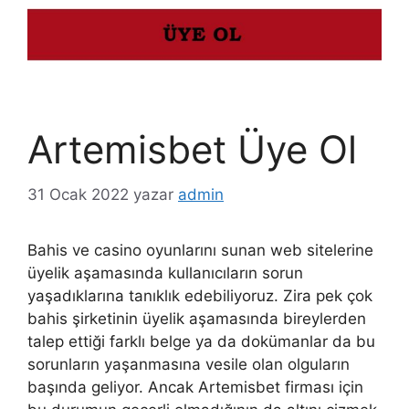
Artemisbet Üye Ol
31 Ocak 2022
yazar
admin
Bahis ve casino oyunlarını sunan web sitelerine
üyelik aşamasında kullanıcıların sorun
yaşadıklarına tanıklık edebiliyoruz. Zira pek çok
bahis şirketinin üyelik aşamasında bireylerden
talep ettiği farklı belge ya da dokümanlar da bu
sorunların yaşanmasına vesile olan olguların
başında geliyor. Ancak Artemisbet firması için