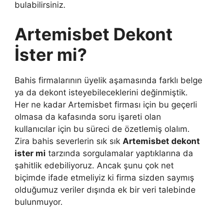
bulabilirsiniz.
Artemisbet Dekont
İster mi?
Bahis firmalarının üyelik aşamasında farklı belge
ya da dekont isteyebileceklerini değinmiştik.
Her ne kadar Artemisbet firması için bu geçerli
olmasa da kafasında soru işareti olan
kullanıcılar için bu süreci de özetlemiş olalım.
Zira bahis severlerin sık sık
Artemisbet dekont
ister mi
tarzında sorgulamalar yaptıklarına da
şahitlik edebiliyoruz. Ancak şunu çok net
biçimde ifade etmeliyiz ki firma sizden saymış
olduğumuz veriler dışında ek bir veri talebinde
bulunmuyor.