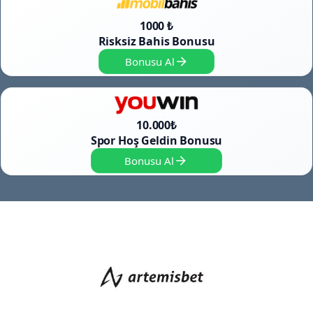
1000 ₺
Risksiz Bahis Bonusu
Bonusu Al
10.000₺
Spor Hoş Geldin Bonusu
Bonusu Al