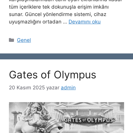
tüm içeriklere tek dokunuşla erişim imkânı
sunar. Güncel yönlendirme sistemi, cihaz
uyuşmazlığını ortadan …
Devamını oku
Kategoriler
Genel
Gates of Olympus
20 Kasım 2025
yazar
admin