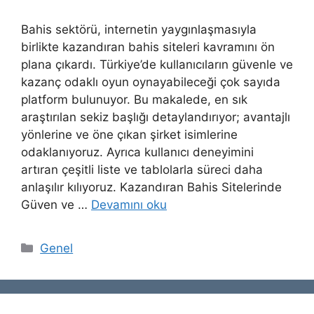
Bahis sektörü, internetin yaygınlaşmasıyla
birlikte kazandıran bahis siteleri kavramını ön
plana çıkardı. Türkiye’de kullanıcıların güvenle ve
kazanç odaklı oyun oynayabileceği çok sayıda
platform bulunuyor. Bu makalede, en sık
araştırılan sekiz başlığı detaylandırıyor; avantajlı
yönlerine ve öne çıkan şirket isimlerine
odaklanıyoruz. Ayrıca kullanıcı deneyimini
artıran çeşitli liste ve tablolarla süreci daha
anlaşılır kılıyoruz. Kazandıran Bahis Sitelerinde
Güven ve …
Devamını oku
Kategoriler
Genel