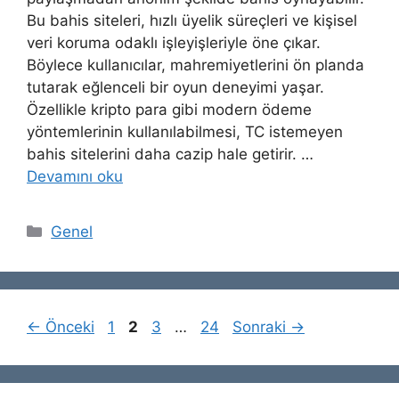
Bu bahis siteleri, hızlı üyelik süreçleri ve kişisel
veri koruma odaklı işleyişleriyle öne çıkar.
Böylece kullanıcılar, mahremiyetlerini ön planda
tutarak eğlenceli bir oyun deneyimi yaşar.
Özellikle kripto para gibi modern ödeme
yöntemlerinin kullanılabilmesi, TC istemeyen
bahis sitelerini daha cazip hale getirir. …
Devamını oku
Kategoriler
Genel
Sayfa
Sayfa
Sayfa
Sayfa
←
Önceki
1
2
3
…
24
Sonraki
→