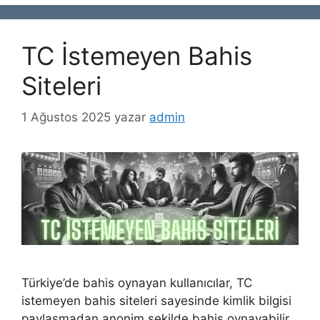
TC İstemeyen Bahis
Siteleri
1 Ağustos 2025
yazar
admin
Türkiye’de bahis oynayan kullanıcılar, TC
istemeyen bahis siteleri sayesinde kimlik bilgisi
paylaşmadan anonim şekilde bahis oynayabilir.