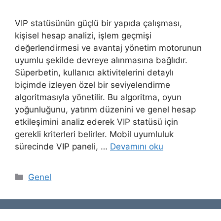
VIP statüsünün güçlü bir yapıda çalışması,
kişisel hesap analizi, işlem geçmişi
değerlendirmesi ve avantaj yönetim motorunun
uyumlu şekilde devreye alınmasına bağlıdır.
Süperbetin, kullanıcı aktivitelerini detaylı
biçimde izleyen özel bir seviyelendirme
algoritmasıyla yönetilir. Bu algoritma, oyun
yoğunluğunu, yatırım düzenini ve genel hesap
etkileşimini analiz ederek VIP statüsü için
gerekli kriterleri belirler. Mobil uyumluluk
sürecinde VIP paneli, …
Devamını oku
Kategoriler
Genel