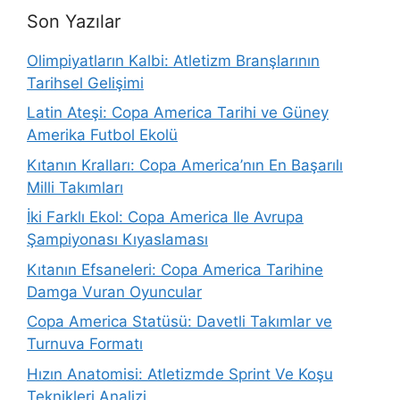
Son Yazılar
Olimpiyatların Kalbi: Atletizm Branşlarının
Tarihsel Gelişimi
Latin Ateşi: Copa America Tarihi ve Güney
Amerika Futbol Ekolü
Kıtanın Kralları: Copa America’nın En Başarılı
Milli Takımları
İki Farklı Ekol: Copa America Ile Avrupa
Şampiyonası Kıyaslaması
Kıtanın Efsaneleri: Copa America Tarihine
Damga Vuran Oyuncular
Copa America Statüsü: Davetli Takımlar ve
Turnuva Formatı
Hızın Anatomisi: Atletizmde Sprint Ve Koşu
Teknikleri Analizi