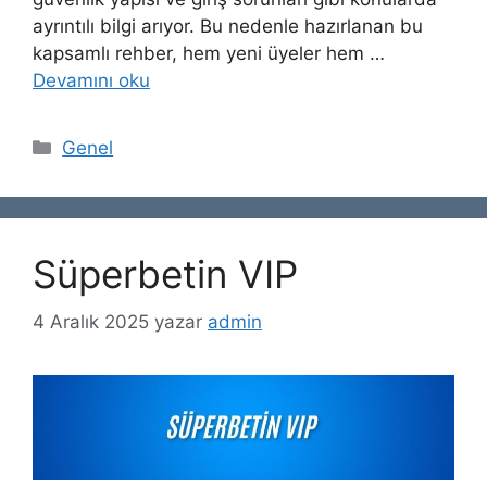
ayrıntılı bilgi arıyor. Bu nedenle hazırlanan bu
kapsamlı rehber, hem yeni üyeler hem …
Devamını oku
Kategoriler
Genel
Süperbetin VIP
4 Aralık 2025
yazar
admin