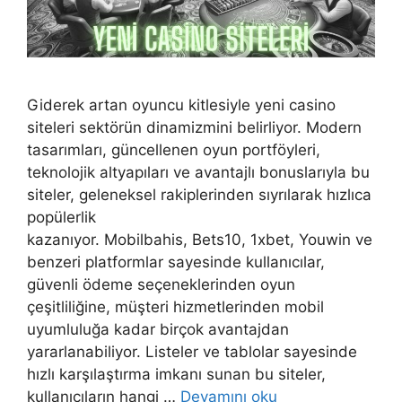
Giderek artan oyuncu kitlesiyle yeni casino
siteleri sektörün dinamizmini belirliyor. Modern
tasarımları, güncellenen oyun portföyleri,
teknolojik altyapıları ve avantajlı bonuslarıyla bu
siteler, geleneksel rakiplerinden sıyrılarak hızlıca
popülerlik
kazanıyor. Mobilbahis, Bets10, 1xbet, Youwin ve
benzeri platformlar sayesinde kullanıcılar,
güvenli ödeme seçeneklerinden oyun
çeşitliliğine, müşteri hizmetlerinden mobil
uyumluluğa kadar birçok avantajdan
yararlanabiliyor. Listeler ve tablolar sayesinde
hızlı karşılaştırma imkanı sunan bu siteler,
kullanıcıların hangi …
Devamını oku