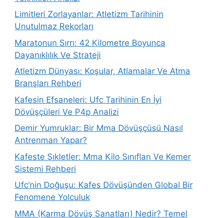
Limitleri Zorlayanlar: Atletizm Tarihinin
Unutulmaz Rekorları
Maratonun Sırrı: 42 Kilometre Boyunca
Dayanıklılık Ve Strateji
Atletizm Dünyası: Koşular, Atlamalar Ve Atma
Branşları Rehberi
Kafesin Efsaneleri: Ufc Tarihinin En İyi
Dövüşçüleri Ve P4p Analizi
Demir Yumruklar: Bir Mma Dövüşçüsü Nasıl
Antrenman Yapar?
Kafeste Sıkletler: Mma Kilo Sınıfları Ve Kemer
Sistemi Rehberi
Ufc’nin Doğuşu: Kafes Dövüşünden Global Bir
Fenomene Yolculuk
MMA (Karma Dövüş Sanatları) Nedir? Temel