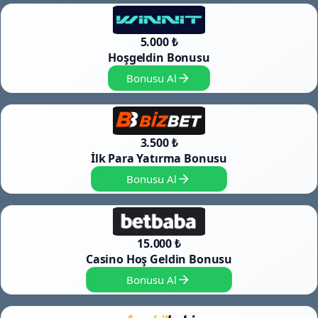
5.000 ₺
Hoşgeldin Bonusu
Bonusu Al
3.500 ₺
İlk Para Yatırma Bonusu
Bonusu Al
15.000 ₺
Casino Hoş Geldin Bonusu
Bonusu Al