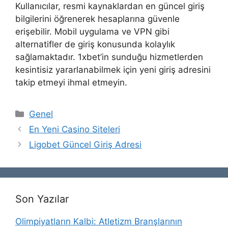
Kullanıcılar, resmi kaynaklardan en güncel giriş
bilgilerini öğrenerek hesaplarına güvenle
erişebilir. Mobil uygulama ve VPN gibi
alternatifler de giriş konusunda kolaylık
sağlamaktadır. 1xbet’in sunduğu hizmetlerden
kesintisiz yararlanabilmek için yeni giriş adresini
takip etmeyi ihmal etmeyin.
Kategoriler
Genel
En Yeni Casino Siteleri
Ligobet Güncel Giriş Adresi
Son Yazılar
Olimpiyatların Kalbi: Atletizm Branşlarının